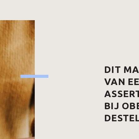
DIT M
VAN E
ASSERT
BIJ OB
DESTE