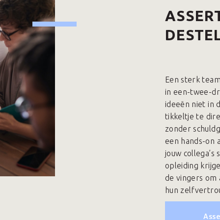
ASSERT
DESTE
Een sterk team 
in een-twee-d
ideeën niet in
tikkeltje te di
zonder schuldg
een hands-on a
jouw collega’s 
opleiding krijg
de vingers om 
hun zelfvertr
Asse