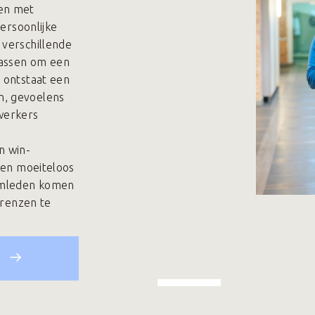
den met
persoonlijke
 verschillende
passen om een
 ontstaat een
n, gevoelens
werkers
n win-
rden moeiteloos
amleden komen
grenzen te