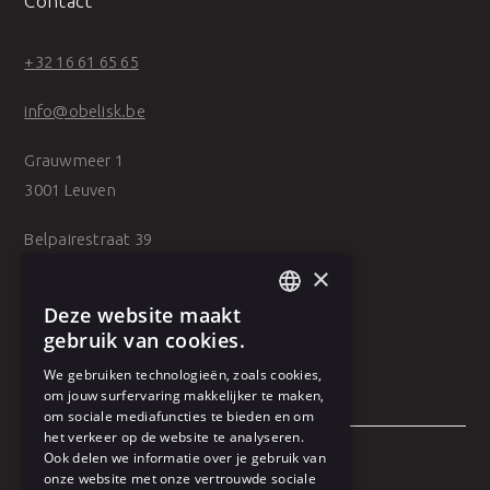
Contact
+32 16 61 65 65
info@obelisk.be
Grauwmeer 1
3001 Leuven
Belpairestraat 39
2600 Antwerpen
×
Deze website maakt
DUTCH
gebruik van cookies.
FRENCH
We gebruiken technologieën, zoals cookies,
om jouw surfervaring makkelijker te maken,
om sociale mediafuncties te bieden en om
het verkeer op de website te analyseren.
Ook delen we informatie over je gebruik van
onze website met onze vertrouwde sociale
Algemene voorwaarden