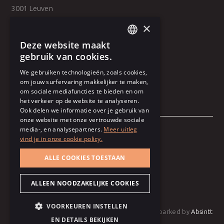
3001 Leuven
×
Belpairestraat 39
Deze website maakt
2600 Antwerpen
DUTCH
gebruik van cookies.
FRENCH
We gebruiken technologieën, zoals cookies,
om jouw surfervaring makkelijker te maken,
om sociale mediafuncties te bieden en om
het verkeer op de website te analyseren.
Ook delen we informatie over je gebruik van
onze website met onze vertrouwde sociale
media-, en analysepartners.
Meer uitleg
vind je in onze cookie policy.
Algemene voorwaarden
ALLE COOKIES TOESTAAN
Gebruiksvoorwaarden
Cookie policy
ALLEEN NOODZAKELIJKE COOKIES
Privacy policy
VOORKEUREN INSTELLEN
Sparked by
Absintt
EN DETAILS BEKIJKEN