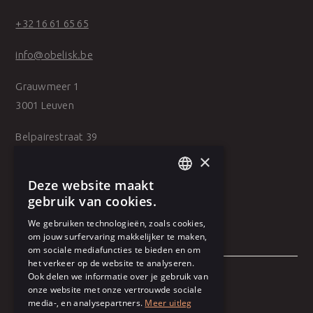
+32 16 61 65 65
info@obelisk.be
Grauwmeer 1
3001 Leuven
Belpairestraat 39
2600 Antwerpen
×
Deze website maakt
DUTCH
gebruik van cookies.
FRENCH
We gebruiken technologieën, zoals cookies,
om jouw surfervaring makkelijker te maken,
om sociale mediafuncties te bieden en om
het verkeer op de website te analyseren.
Ook delen we informatie over je gebruik van
onze website met onze vertrouwde sociale
Algemene voorwaarden
media-, en analysepartners.
Meer uitleg