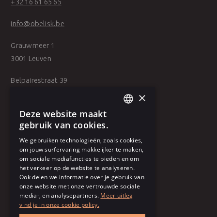
+32 16 61 65 65
info@obelisk.be
Grauwmeer 1
3001 Leuven
Belpairestraat 39
2600 Antwerpen
×
Deze website maakt
DUTCH
gebruik van cookies.
FRENCH
We gebruiken technologieën, zoals cookies,
om jouw surfervaring makkelijker te maken,
om sociale mediafuncties te bieden en om
het verkeer op de website te analyseren.
Ook delen we informatie over je gebruik van
onze website met onze vertrouwde sociale
Algemene voorwaarden
media-, en analysepartners.
Meer uitleg
vind je in onze cookie policy.
Gebruiksvoorwaarden