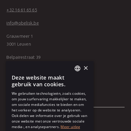
+32 16 61 65 65
info@obelisk.be
Grauwmeer 1
3001 Leuven
Belpairestraat 39
2600 Antwerpen
×
Deze website maakt
DUTCH
gebruik van cookies.
FRENCH
We gebruiken technologieën, zoals cookies,
om jouw surfervaring makkelijker te maken,
om sociale mediafuncties te bieden en om
het verkeer op de website te analyseren.
Ook delen we informatie over je gebruik van
onze website met onze vertrouwde sociale
Algemene voorwaarden
media-, en analysepartners.
Meer uitleg