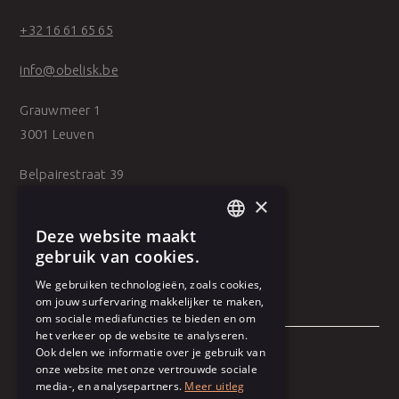
+32 16 61 65 65
info@obelisk.be
Grauwmeer 1
3001 Leuven
Belpairestraat 39
2600 Antwerpen
×
Deze website maakt
DUTCH
gebruik van cookies.
FRENCH
We gebruiken technologieën, zoals cookies,
om jouw surfervaring makkelijker te maken,
om sociale mediafuncties te bieden en om
het verkeer op de website te analyseren.
Ook delen we informatie over je gebruik van
onze website met onze vertrouwde sociale
Algemene voorwaarden
media-, en analysepartners.
Meer uitleg