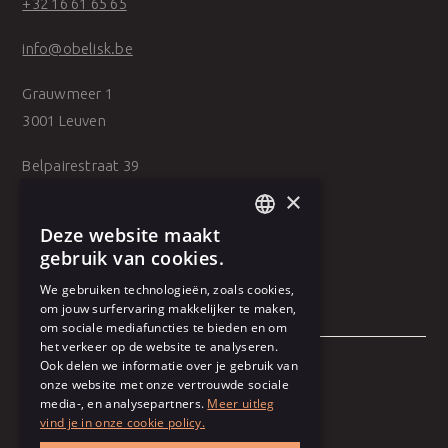
+32 16 61 65 65
info@obelisk.be
Grauwmeer 1
3001 Leuven
Belpairestraat 39
2600 Antwerpen
×
Deze website maakt
DUTCH
gebruik van cookies.
FRENCH
We gebruiken technologieën, zoals cookies,
om jouw surfervaring makkelijker te maken,
om sociale mediafuncties te bieden en om
het verkeer op de website te analyseren.
Ook delen we informatie over je gebruik van
onze website met onze vertrouwde sociale
Algemene voorwaarden
media-, en analysepartners.
Meer uitleg
vind je in onze cookie policy.
Gebruiksvoorwaarden