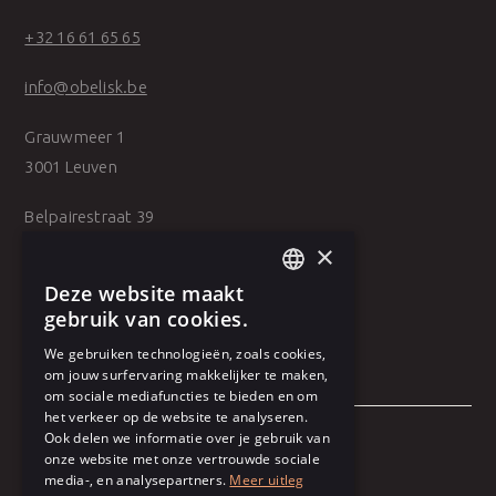
+32 16 61 65 65
info@obelisk.be
Grauwmeer 1
3001 Leuven
Belpairestraat 39
2600 Antwerpen
×
Deze website maakt
DUTCH
gebruik van cookies.
FRENCH
We gebruiken technologieën, zoals cookies,
om jouw surfervaring makkelijker te maken,
om sociale mediafuncties te bieden en om
het verkeer op de website te analyseren.
Ook delen we informatie over je gebruik van
onze website met onze vertrouwde sociale
Algemene voorwaarden
media-, en analysepartners.
Meer uitleg