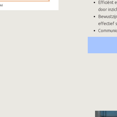
Efficiënt
door inzic
Bewustzij
effectief
Communica