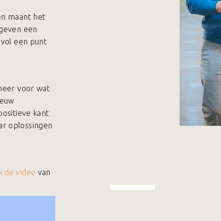
en maant het
 geven een
svol een punt
 meer voor wat
ieuw
positieve kant
ar oplossingen
k de video
van