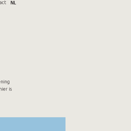
act
NL
ening
ier is