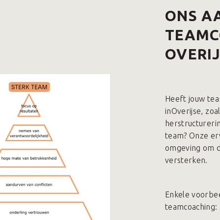
ONS A
TEAMC
OVERI
Heeft jouw te
inOverijse, zoa
herstructureri
team? Onze erv
omgeving om de
versterken.
Enkele voorbee
teamcoaching: