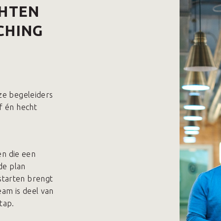
CHTEN
CHING
nze begeleiders
f én hecht
pen die een
ide plan
starten brengt
team is deel van
tap.