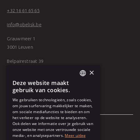
+32 16 61 65 65
info@obelisk.be
Grauwmeer 1
3001 Leuven
Belpairestraat 39
2600 Antwerpen
×
Deze website maakt
DUTCH
gebruik van cookies.
FRENCH
We gebruiken technologieën, zoals cookies,
om jouw surfervaring makkelijker te maken,
om sociale mediafuncties te bieden en om
het verkeer op de website te analyseren.
Ook delen we informatie over je gebruik van
onze website met onze vertrouwde sociale
Algemene voorwaarden
media-, en analysepartners.
Meer uitleg