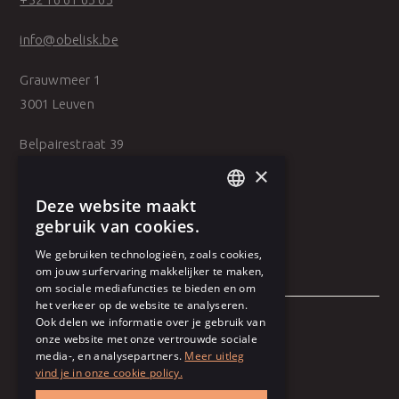
info@obelisk.be
Grauwmeer 1
3001 Leuven
Belpairestraat 39
2600 Antwerpen
×
Deze website maakt
DUTCH
gebruik van cookies.
FRENCH
We gebruiken technologieën, zoals cookies,
om jouw surfervaring makkelijker te maken,
om sociale mediafuncties te bieden en om
het verkeer op de website te analyseren.
Ook delen we informatie over je gebruik van
onze website met onze vertrouwde sociale
Algemene voorwaarden
media-, en analysepartners.
Meer uitleg
vind je in onze cookie policy.
Gebruiksvoorwaarden