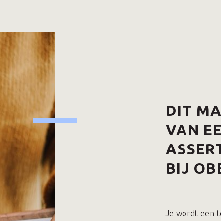
DIT M
VAN E
ASSERT
BIJ OB
Je wordt een t