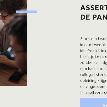
ASSERT
DE PA
Een sterk team 
in een-twee-d
ideeën niet in
tikkeltje te di
zonder schuldg
een hands-on as
collega’s sterk
opleiding krijg
de vingers om 
hun zelfvertr
As