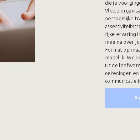
die je voorging
Vlotte organisa
persoonlijke tr
assertiviteitst
rijke ervaring
mee na over jo
Format op maat:
mogelijk. We v
uit de leefwer
oefeningen en 
communicatie i
As