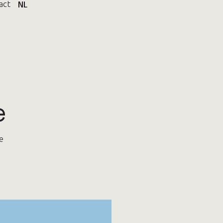
act
NL
e
De