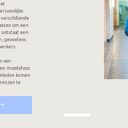
met
persoonlijke
 verschillende
passen om een
 ontstaat een
n, gevoelens
werkers
n win-
rden moeiteloos
amleden komen
grenzen te