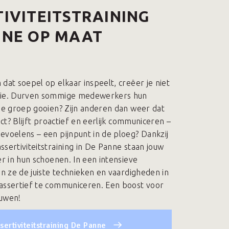
IVITEITSTRAINING
NNE OP MAAT
dat soepel op elkaar inspeelt, creëer je niet
rie. Durven sommige medewerkers hun
 de groep gooien? Zijn anderen dan weer dat
rect? Blijft proactief en eerlijk communiceren –
evoelens – een pijnpunt in de ploeg? Dankzij
sertiviteitstraining in De Panne staan jouw
er in hun schoenen. In een intensieve
en ze de juiste technieken en vaardigheden in
assertief te communiceren. Een boost voor
ouwen!
sertiviteitstraining De Panne