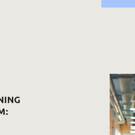
NING
M: