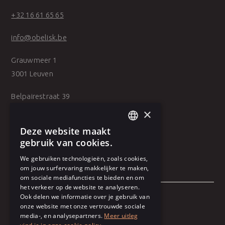
+32 16 61 65 65
info@obelisk.be
Grauwmeer 1
3001 Leuven
Belpairestraat 39
2600 Antwerpen
×
Deze website maakt
DUTCH
gebruik van cookies.
FRENCH
We gebruiken technologieën, zoals cookies,
om jouw surfervaring makkelijker te maken,
om sociale mediafuncties te bieden en om
het verkeer op de website te analyseren.
Ook delen we informatie over je gebruik van
onze website met onze vertrouwde sociale
Algemene voorwaarden
media-, en analysepartners.
Meer uitleg