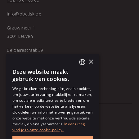
info@obelisk.be
Grauwmeer 1
3001 Leuven
Belpairestraat 39
2600 Antwerpen
×
Deze website maakt
DUTCH
gebruik van cookies.
FRENCH
We gebruiken technologieën, zoals cookies,
om jouw surfervaring makkelijker te maken,
om sociale mediafuncties te bieden en om
het verkeer op de website te analyseren.
Ook delen we informatie over je gebruik van
onze website met onze vertrouwde sociale
Algemene voorwaarden
media-, en analysepartners.
Meer uitleg
vind je in onze cookie policy.
Gebruiksvoorwaarden