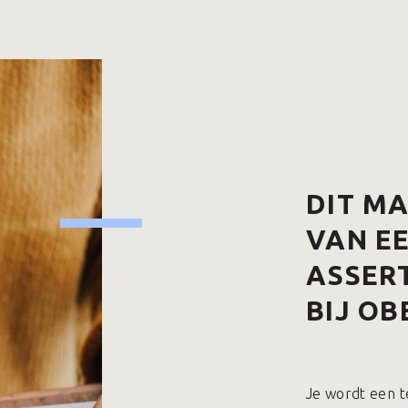
DIT M
VAN E
ASSERT
BIJ OB
Je wordt een t