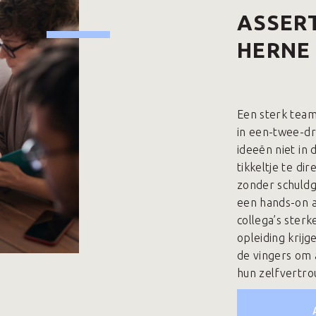
ASSERT
HERNE
Een sterk team 
in een-twee-d
ideeën niet in
tikkeltje te di
zonder schuldg
een hands-on as
collega’s sterk
opleiding krijg
de vingers om 
hun zelfvertr