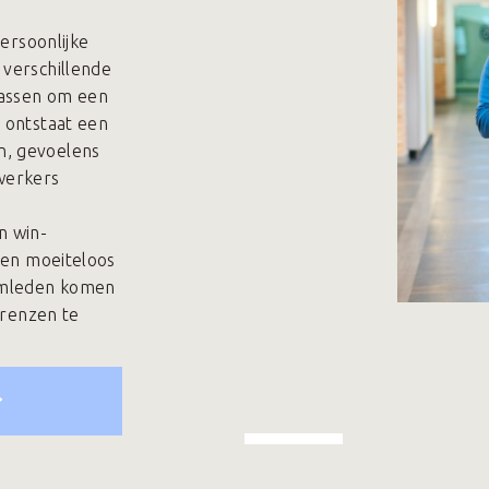
persoonlijke
 verschillende
passen om een
 ontstaat een
n, gevoelens
werkers
n win-
rden moeiteloos
amleden komen
grenzen te