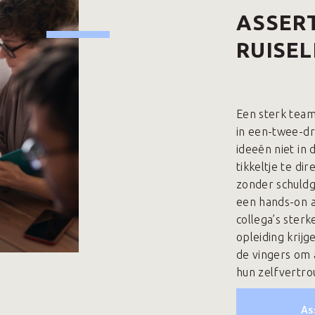
ASSERT
RUISE
Een sterk team 
in een-twee-d
ideeën niet in
tikkeltje te di
zonder schuldg
een hands-on as
collega’s sterk
opleiding krijg
de vingers om 
hun zelfvertr
As