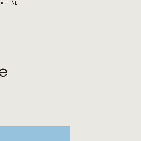
act
NL
e