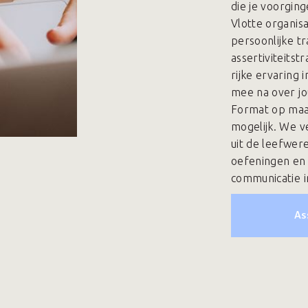
die je voorging
Vlotte organisa
persoonlijke tr
assertiviteitst
rijke ervaring
mee na over jo
Format op maat:
mogelijk. We v
uit de leefwer
oefeningen en 
communicatie i
As