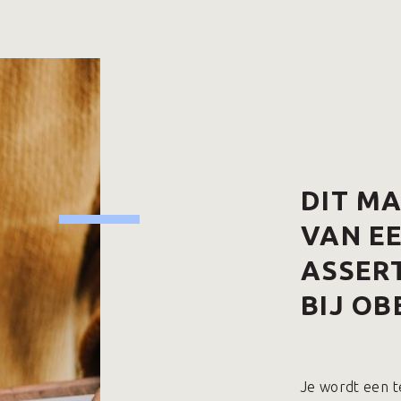
DIT M
VAN E
ASSERT
BIJ OB
Je wordt een t