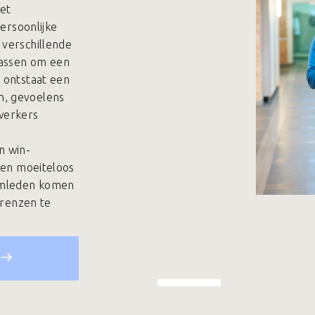
met
persoonlijke
 verschillende
passen om een
 ontstaat een
n, gevoelens
werkers
n win-
rden moeiteloos
amleden komen
grenzen te