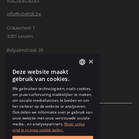
info@obelisk.be
Grauwmeer 1
3001 Leuven
Belpairestraat 39
2600 Antwerpen
×
Deze website maakt
DUTCH
gebruik van cookies.
FRENCH
We gebruiken technologieën, zoals cookies,
om jouw surfervaring makkelijker te maken,
om sociale mediafuncties te bieden en om
het verkeer op de website te analyseren.
Ook delen we informatie over je gebruik van
onze website met onze vertrouwde sociale
Algemene voorwaarden
media-, en analysepartners.
Meer uitleg
vind je in onze cookie policy.
Gebruiksvoorwaarden