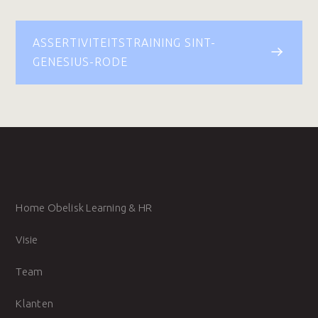
ASSERTIVITEITSTRAINING SINT-
GENESIUS-RODE
Home Obelisk Learning & HR
Visie
Team
Klanten