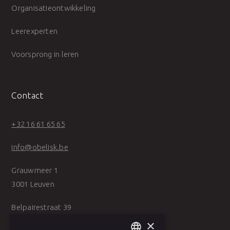
Organisatieontwikkeling
Leerexperten
Voorsprong in leren
Contact
+32 16 61 65 65
info@obelisk.be
Grauwmeer 1
3001 Leuven
Belpairestraat 39
2600 Antwerpen
×