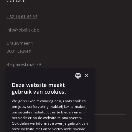
Contact
+32 16 61 65 65
info@obelisk.be
Grauwmeer 1
3001 Leuven
Belpairestraat 39
2600 Antwerpen
×
Deze website maakt
DUTCH
gebruik van cookies.
FRENCH
We gebruiken technologieën, zoals cookies,
om jouw surfervaring makkelijker te maken,
om sociale mediafuncties te bieden en om
het verkeer op de website te analyseren.
Ook delen we informatie over je gebruik van
onze website met onze vertrouwde sociale
Algemene voorwaarden