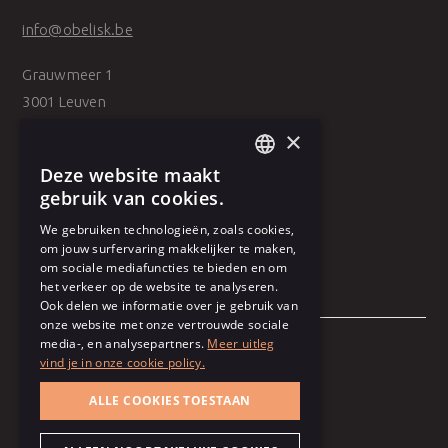
info@obelisk.be
Grauwmeer 1
3001 Leuven
×
Belpairestraat 39
Deze website maakt
2600 Antwerpen
DUTCH
gebruik van cookies.
FRENCH
We gebruiken technologieën, zoals cookies,
om jouw surfervaring makkelijker te maken,
om sociale mediafuncties te bieden en om
het verkeer op de website te analyseren.
Ook delen we informatie over je gebruik van
onze website met onze vertrouwde sociale
media-, en analysepartners.
Meer uitleg
vind je in onze cookie policy.
Algemene voorwaarden
ALLE COOKIES TOESTAAN
Gebruiksvoorwaarden
Cookie policy