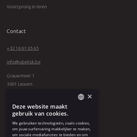
Voorsprong in leren
Contact
+32 16 61 65 65
info@obelisk.be
Grauwmeer 1
3001 Leuven
×
Belpairestraat 39
Deze website maakt
2600 Antwerpen
DUTCH
gebruik van cookies.
FRENCH
We gebruiken technologieën, zoals cookies,
om jouw surfervaring makkelijker te maken,
om sociale mediafuncties te bieden en om