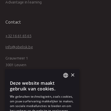
Advantage in learning
Contact
+32 16 61 65 65
info@obelisk.be
Grauwmeer 1
3001 Leuven
×
Belpairestraat 39
Deze website maakt
2600 Antwerp
DUTCH
gebruik van cookies.
FRENCH
We gebruiken technologieën, zoals cookies,
om jouw surfervaring makkelijker te maken,
om sociale mediafuncties te bieden en om
het verkeer op de website te analyseren.