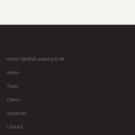
BACK TO NEWS
Home Obelisk Learning & HR
Vision
Team
Clients
Vacancies
Contact