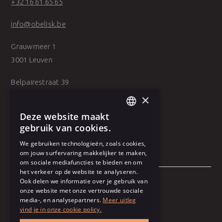
+32 16 61 65 65
info@obelisk.be
Grauwmeer 1
3001 Leuven
Belpairestraat 39
2600 Antwerpen
×
Deze website maakt
DUTCH
gebruik van cookies.
FRENCH
We gebruiken technologieën, zoals cookies,
om jouw surfervaring makkelijker te maken,
om sociale mediafuncties te bieden en om
het verkeer op de website te analyseren.
Ook delen we informatie over je gebruik van
onze website met onze vertrouwde sociale
Algemene voorwaarden
media-, en analysepartners.
Meer uitleg
vind je in onze cookie policy.
Gebruiksvoorwaarden