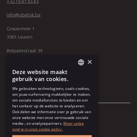
+32 16 61 65 65
info@obelisk.be
Grauwmeer 1
3001 Leuven
Belpairestraat 39
2600 Antwerpen
×
Deze website maakt
DUTCH
gebruik van cookies.
FRENCH
We gebruiken technologieën, zoals cookies,
om jouw surfervaring makkelijker te maken,
om sociale mediafuncties te bieden en om
het verkeer op de website te analyseren.
Ook delen we informatie over je gebruik van
onze website met onze vertrouwde sociale
Algemene voorwaarden
media-, en analysepartners.
Meer uitleg
vind je in onze cookie policy.
Gebruiksvoorwaarden