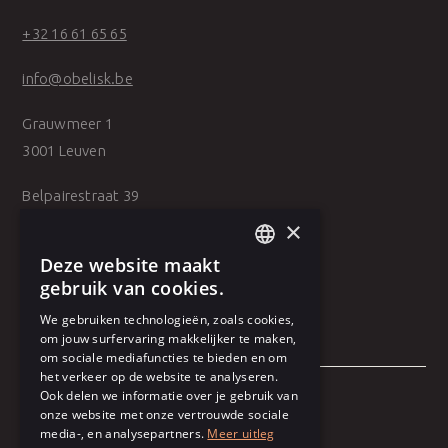
+32 16 61 65 65
info@obelisk.be
Grauwmeer 1
3001 Leuven
Belpairestraat 39
2600 Antwerpen
×
Deze website maakt
DUTCH
gebruik van cookies.
FRENCH
We gebruiken technologieën, zoals cookies,
om jouw surfervaring makkelijker te maken,
om sociale mediafuncties te bieden en om
het verkeer op de website te analyseren.
Ook delen we informatie over je gebruik van
onze website met onze vertrouwde sociale
Algemene voorwaarden
media-, en analysepartners.
Meer uitleg