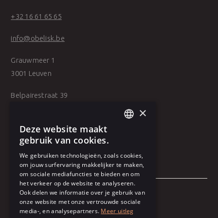
+32 16 61 65 65
info@obelisk.be
Grauwmeer 1
3001 Leuven
Belpairestraat 39
2600 Antwerpen
×
Deze website maakt
DUTCH
gebruik van cookies.
FRENCH
We gebruiken technologieën, zoals cookies,
om jouw surfervaring makkelijker te maken,
om sociale mediafuncties te bieden en om
het verkeer op de website te analyseren.
Ook delen we informatie over je gebruik van
onze website met onze vertrouwde sociale
Algemene voorwaarden
media-, en analysepartners.
Meer uitleg