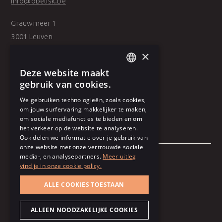
info@obelisk.be
Grauwmeer 1
3001 Leuven
×
Belpairestraat 39
Deze website maakt
2600 Antwerpen
DUTCH
gebruik van cookies.
FRENCH
We gebruiken technologieën, zoals cookies,
om jouw surfervaring makkelijker te maken,
om sociale mediafuncties te bieden en om
het verkeer op de website te analyseren.
Ook delen we informatie over je gebruik van
onze website met onze vertrouwde sociale
media-, en analysepartners.
Meer uitleg
vind je in onze cookie policy.
Algemene voorwaarden
ALLE COOKIES TOESTAAN
Gebruiksvoorwaarden
Cookie policy
ALLEEN NOODZAKELIJKE COOKIES
Privacy policy